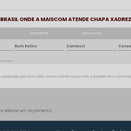
O BRASIL ONDE A MAISCOM ATENDE CHAPA XADREZ
Zona Norte
Zona Oeste
Bom Retiro
Cambuci
Conso
 reprodução, parcial ou total, mesmo citando nossos links, é proibida sem a autorizaçã
 e solicite um orçamento.