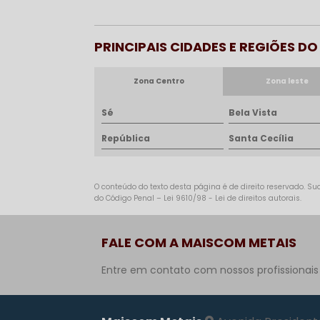
PRINCIPAIS CIDADES E REGIÕES D
Zona Centro
Zona leste
Sé
Bela Vista
República
Santa Cecília
O conteúdo do texto desta página é de direito reservado. Sua
do Código Penal –
Lei 9610/98 - Lei de direitos autorais
.
FALE COM A MAISCOM METAIS
Entre em contato com nossos profissionais