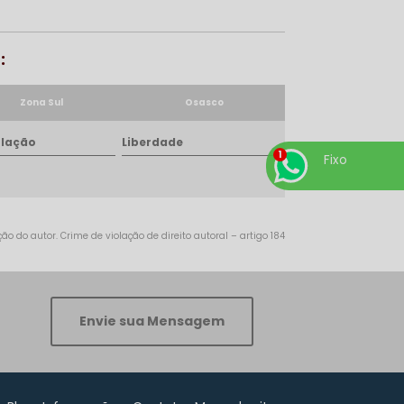
:
Zona Sul
Osasco
lação
Liberdade
Fixo
o do autor. Crime de violação de direito autoral – artigo 184
Envie sua Mensagem