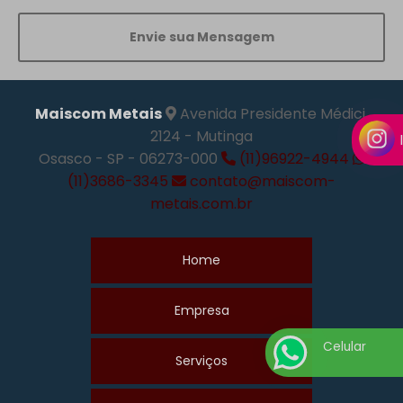
Envie sua Mensagem
Maiscom Metais
Avenida Presidente Médici,
2124 - Mutinga
Osasco - SP - 06273-000
(11)96922-4944
(11)3686-3345
contato@maiscom-
metais.com.br
Home
Empresa
Celular
Serviços