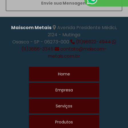
Envie sua Mensagem
Maiscom Metais
Avenida Presidente Médici,
2124 - Mutinga
Osasco - SP - 06273-000
(11)96922-4944
(11)3686-3345
contato@maiscom-
metais.com.br
Home
Empresa
Serviços
Produtos