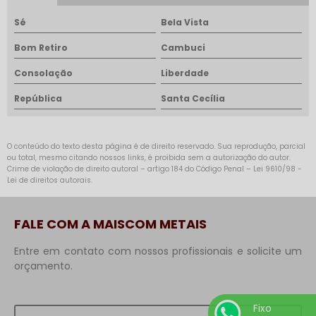
Sé
Bela Vista
Bom Retiro
Cambuci
Consolação
Liberdade
República
Santa Cecília
O conteúdo do texto desta página é de direito reservado. Sua reprodução, parcial
ou total, mesmo citando nossos links, é proibida sem a autorização do autor.
Crime de violação de direito autoral – artigo 184 do Código Penal –
Lei 9610/98 -
Lei de direitos autorais
.
FALE COM A MAISCOM METAIS
Entre em contato com nossos profissionais e solicite um
orçamento.
Fixo