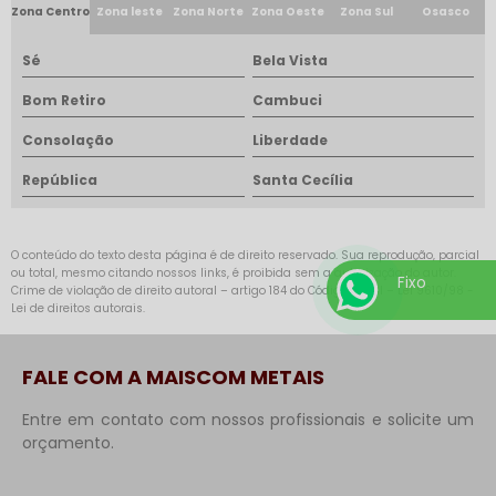
Zona Centro
Zona leste
Zona Norte
Zona Oeste
Zona Sul
Osasco
Sé
Bela Vista
Bom Retiro
Cambuci
Consolação
Liberdade
República
Santa Cecília
O conteúdo do texto desta página é de direito reservado. Sua reprodução, parcial
ou total, mesmo citando nossos links, é proibida sem a autorização do autor.
Fixo
Crime de violação de direito autoral – artigo 184 do Código Penal –
Lei 9610/98 -
Lei de direitos autorais
.
FALE COM A MAISCOM METAIS
Entre em contato com nossos profissionais e solicite um
orçamento.