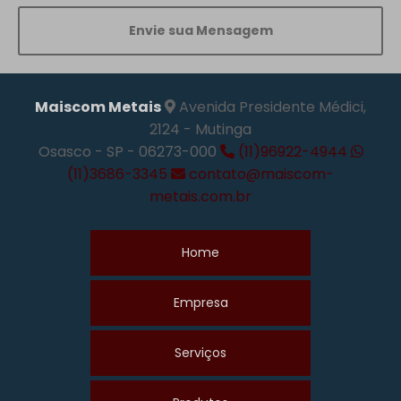
Envie sua Mensagem
Maiscom Metais
Avenida Presidente Médici,
2124 - Mutinga
Osasco - SP - 06273-000
(11)96922-4944
(11)3686-3345
contato@maiscom-
metais.com.br
Home
Empresa
Serviços