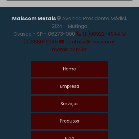
Maiscom Metais
Avenida Presidente Médici,
2124 - Mutinga
Osasco - SP - 06273-000
(11)96922-4944
(11)3686-3345
contato@maiscom-
metais.com.br
Home
Empresa
Serviços
Produtos
Blog