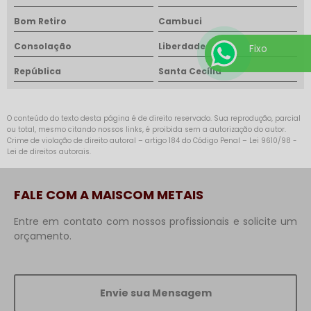
Bom Retiro
Cambuci
Consolação
Liberdade
Fixo
República
Santa Cecília
O conteúdo do texto desta página é de direito reservado. Sua reprodução, parcial
ou total, mesmo citando nossos links, é proibida sem a autorização do autor.
Crime de violação de direito autoral – artigo 184 do Código Penal –
Lei 9610/98 -
Lei de direitos autorais
.
FALE COM A MAISCOM METAIS
Entre em contato com nossos profissionais e solicite um
orçamento.
Envie sua Mensagem