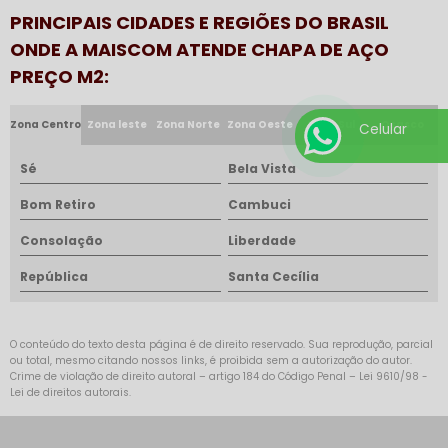
PRINCIPAIS CIDADES E REGIÕES DO BRASIL
ONDE A MAISCOM ATENDE CHAPA DE AÇO
PREÇO M2:
Zona Centro
Zona leste
Zona Norte
Zona Oeste
Zona Sul
Osasco
Celular
Sé
Bela Vista
Bom Retiro
Cambuci
Consolação
Liberdade
República
Santa Cecília
O conteúdo do texto desta página é de direito reservado. Sua reprodução, parcial
ou total, mesmo citando nossos links, é proibida sem a autorização do autor.
Crime de violação de direito autoral – artigo 184 do Código Penal –
Lei 9610/98 -
Lei de direitos autorais
.