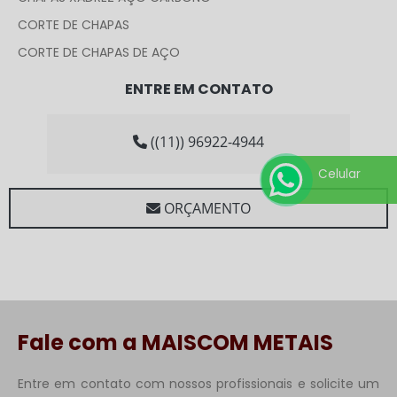
CORTE DE CHAPAS
CORTE DE CHAPAS DE AÇO
CORTE DE CHAPAS DE AÇO CARBONO
ENTRE EM CONTATO
CORTE E DOBRA DE CHAPAS
CORTE E DOBRA DE CHAPAS DE AÇO
((11)) 96922-4944
DISCO DE CORTE PARA SERRALHERIA
Celular
DISTRIBUIDORA DE ESTRUTURAS METÁLICAS
ORÇAMENTO
DISTRIBUIDORA DE VIGAS DE FERRO
DOBRA DE CHAPAS
ELETRODOS PARA MÁQUINA DE SOLDA
EMPRESA DE DOBRA DE CHAPAS
EMPRESA DE OXICORTE EM CHAPAS
Fale com a MAISCOM METAIS
EPI PARA MÁQUINA DE SOLDA
EPI SERRALHERIA
Entre em contato com nossos profissionais e solicite um