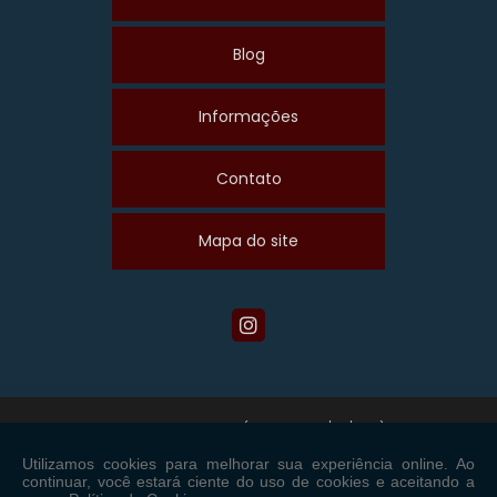
GRADE PARA PISO
Blog
INSTALAÇÃO DE LAJE STEEL DECK
LAJE STEEL DECK
Informações
LÂMINA MEIA CANA
LÂMINA MEIA CANA CEGA
Contato
LÂMINA RAIADA NORMAL
MÁQUINAS DE SOLDA
Mapa do site
MEZANINO DE AÇO
MEZANINO DE FERRO
MEZANINO METÁLICO
MEZANINO METÁLICO SP
MONTAGEM DE COBERTURA METÁLICA
Copyright © Maiscom. (Lei 9610 de 19/02/1998)
MONTAGEM DE ESTRUTURAS METÁLICAS
W3C
MONTAGEM DE MEZANINO