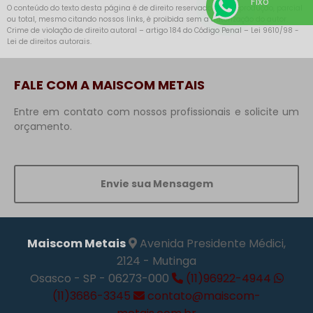
Fixo
O conteúdo do texto desta página é de direito reservado. Sua reprodução, parcial
ou total, mesmo citando nossos links, é proibida sem a autorização do autor.
Crime de violação de direito autoral – artigo 184 do Código Penal –
Lei 9610/98 -
Lei de direitos autorais
.
FALE COM A MAISCOM METAIS
Entre em contato com nossos profissionais e solicite um
orçamento.
Envie sua Mensagem
Maiscom Metais
Avenida Presidente Médici,
2124 - Mutinga
Osasco - SP - 06273-000
(11)96922-4944
(11)3686-3345
contato@maiscom-