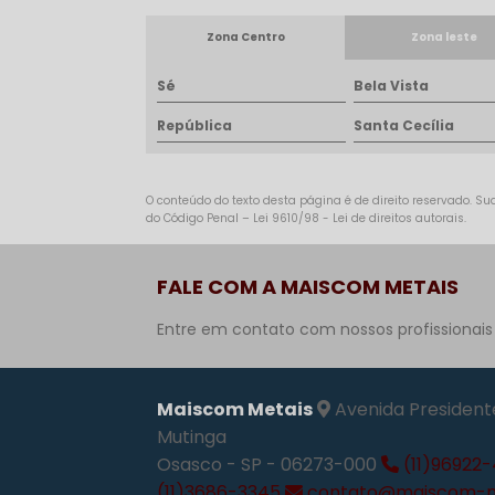
Zona Centro
Zona leste
Sé
Bela Vista
República
Santa Cecília
O conteúdo do texto desta página é de direito reservado. Sua
do Código Penal –
Lei 9610/98 - Lei de direitos autorais
.
FALE COM A MAISCOM METAIS
Entre em contato com nossos profissionais
Maiscom Metais
Avenida Presidente
Mutinga
Osasco - SP - 06273-000
(11)96922
(11)3686-3345
contato@maiscom-me