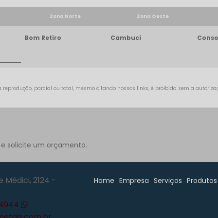
Zona Norte
Zona Oeste
Bom Retiro
Cambuci
Conso
 reprodução, parcial ou total, mesmo citando nossos links, é proibida sem a autorizaçã
 e solicite um orçamento.
 Médici, 2124 -
Home
Empresa
Serviços
Produtos
-4944
tais.com.br