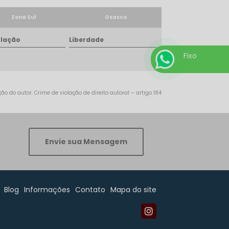
Zona Sul
Osasco
lação
Liberdade
Fixo
o do autor. Crime de violação de direito autoral – artigo 184
Envie sua Mensagem
Blog
Informações
Contato
Mapa do site