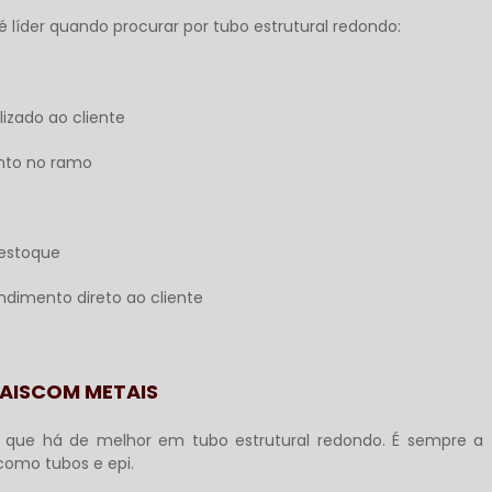
é líder quando procurar por
tubo estrutural redondo
:
izado ao cliente
nto no ramo
estoque
dimento direto ao cliente
AISCOM METAIS
o que há de melhor em
tubo estrutural redondo
. É sempre a
 como tubos e epi.