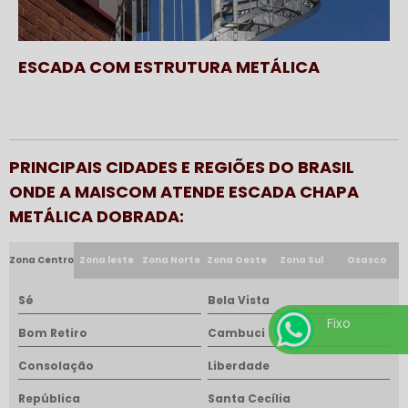
ESCADA COM ESTRUTURA METÁLICA
PRINCIPAIS CIDADES E REGIÕES DO BRASIL
ONDE A MAISCOM ATENDE ESCADA CHAPA
METÁLICA DOBRADA:
Zona Centro
Zona leste
Zona Norte
Zona Oeste
Zona Sul
Osasco
Sé
Bela Vista
Fixo
Bom Retiro
Cambuci
Consolação
Liberdade
República
Santa Cecília