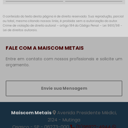
O conteúdo do texto desta página é de direito reservado. Sua reprodução, parcial
ou total, mesmo citando nossos links, é proibida sem a autorização do autor.
Crime de violação de direito autoral – artigo 184 do Código Penal –
Lei 9610/98 -
Lei de direitos autorais
.
FALE COM A MAISCOM METAIS
Entre em contato com nossos profissionais e solicite um
orçamento.
Envie sua Mensagem
Maiscom Metais
Avenida Presidente Médici,
2124 - Mutinga
Osasco - SP - 06273-000
(11)96922-4944