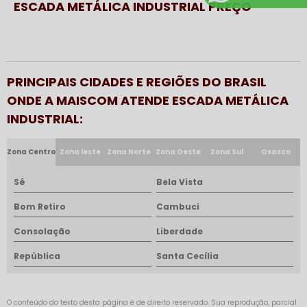
ESCADA METÁLICA INDUSTRIAL PREÇO
PRINCIPAIS CIDADES E REGIÕES DO BRASIL
ONDE A MAISCOM ATENDE ESCADA METÁLICA
INDUSTRIAL:
Zona Centro
Zona leste
Zona Norte
Zona Oeste
Zona Sul
Osasco
Sé
Bela Vista
Bom Retiro
Cambuci
Consolação
Liberdade
República
Santa Cecília
O conteúdo do texto desta página é de direito reservado. Sua reprodução, parcial