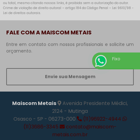
ou total, mesmo citando nossos links, é proibida sem a autorização do autor.
Crime de violação de direito autoral – artigo 184 do Código Penal –
Lei 9610/98 -
Lei de direitos autorais
.
FALE COM A MAISCOM METAIS
Entre em contato com nossos profissionais e solicite um
orçamento.
Fixo
Envie sua Mensagem
Maiscom Metais
Avenida Presidente Médici,
2124 - Mutinga
Osasco - SP - 06273-000
(11)96922-4944
(11)3686-3345
contato@maiscom-
metais.com.br