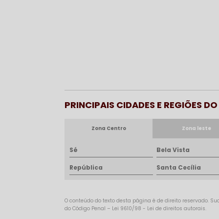
PRINCIPAIS CIDADES E REGIÕES D
Zona Centro
Zona leste
Sé
Bela Vista
República
Santa Cecília
O conteúdo do texto desta página é de direito reservado. Sua
do Código Penal –
Lei 9610/98 - Lei de direitos autorais
.