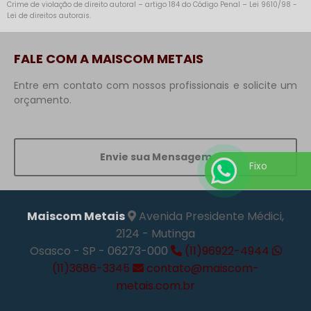
Crime de violação de direito autoral – artigo 184 do Código Penal –
Lei 9610/98 -
Lei de direitos autorais
.
FALE COM A MAISCOM METAIS
Entre em contato com nossos profissionais e solicite um
orçamento.
Envie sua Mensagem
Fixo
Maiscom Metais
Avenida Presidente Médici,
2124 - Mutinga
Osasco - SP - 06273-000
(11)96922-4944
(11)3686-3345
contato@maiscom-
metais.com.br