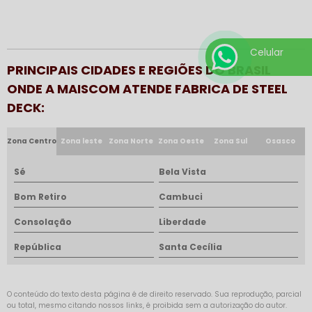
Celular
PRINCIPAIS CIDADES E REGIÕES DO BRASIL
ONDE A MAISCOM ATENDE FABRICA DE STEEL
DECK:
Zona Centro
Zona leste
Zona Norte
Zona Oeste
Zona Sul
Osasco
Sé
Bela Vista
Bom Retiro
Cambuci
Consolação
Liberdade
República
Santa Cecília
O conteúdo do texto desta página é de direito reservado. Sua reprodução, parcial
ou total, mesmo citando nossos links, é proibida sem a autorização do autor.