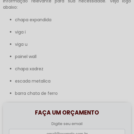
informação relevante para sua necessidade. Veja logo
abaixo:
chapa expandida
viga i
viga u
painel wall
chapa xadrez
escada metalica
barra chata de ferro
FAÇA UM ORÇAMENTO
Digite seu email