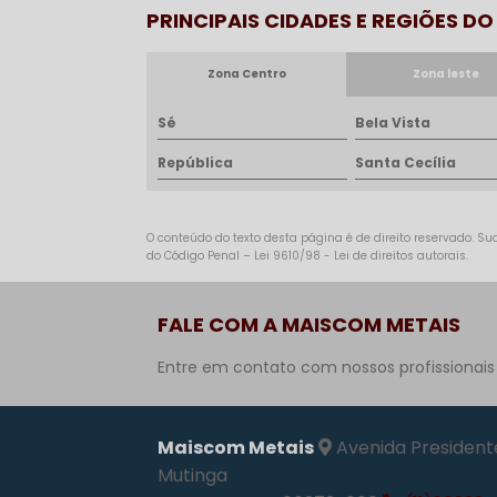
PRINCIPAIS CIDADES E REGIÕES D
Zona Centro
Zona leste
Sé
Bela Vista
República
Santa Cecília
O conteúdo do texto desta página é de direito reservado. Sua
do Código Penal –
Lei 9610/98 - Lei de direitos autorais
.
FALE COM A MAISCOM METAIS
Entre em contato com nossos profissionais
Maiscom Metais
Avenida Presidente
Mutinga