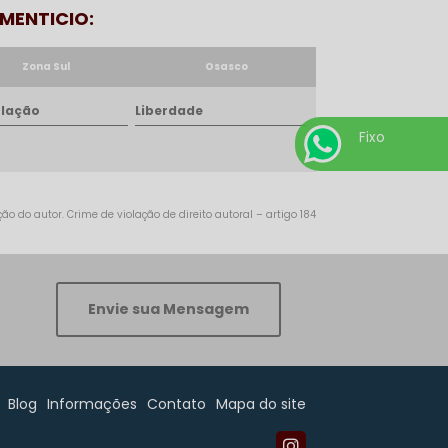
IMENTICIO:
Zona Sul
Osasco
lação
Liberdade
Fixo
o do autor. Crime de violação de direito autoral – artigo 184
Envie sua Mensagem
Blog
Informações
Contato
Mapa do site