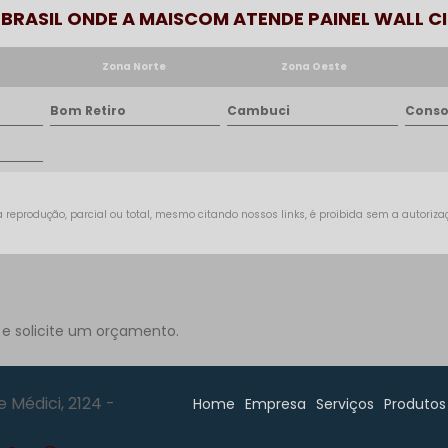
O BRASIL ONDE A MAISCOM ATENDE PAINEL WALL C
Zona Norte
Zona Oeste
Bom Retiro
Cambuci
Conso
 reprodução, parcial ou total, mesmo citando nossos links, é proibida sem a autorizaçã
 e solicite um orçamento.
 Médici, 2124 -
Home
Empresa
Serviços
Produtos