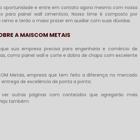
ssa oportunidade e entre em contato agora mesmo com nossa
ado para
painel wall cimenticio
. Nosso time é composto por
amo e terão o maior prazer em auxiliar com suas dúvidas.
OBRE A MAISCOM METAIS
que sua empresa precisa para engenharia e comércio de
adas, como painel wall e corte e dobra de chapa com excelente
COM Metais, empresa que tem feito a diferença no mercado
 entrega de excelência de ponta a ponta.
e ver outras páginas com conteúdos que agregarão mais
 Veja também: